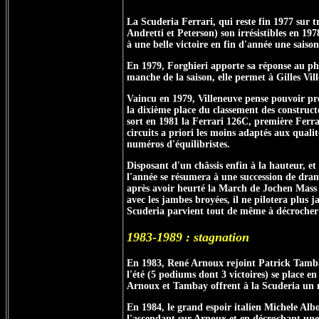
La Scuderia Ferrari, qui reste fin 1977 sur tr
Andretti et Peterson) son irrésistibles en 19
à une belle victoire en fin d'année une saiso
En 1979, Forghieri apporte sa réponse au ph
manche de la saison, elle permet à Gilles V
Vaincu en 1979, Villeneuve pense pouvoir pre
la dixième place du classement des construct
sort en 1981 la Ferrari 126C, première Ferr
circuits a priori les moins adaptés aux quali
numéros d'équilibristes.
Disposant d'un châssis enfin à la hauteur, e
l'année se résumera à une succession de dram
après avoir heurté la March de Jochen Mass q
avec les jambes broyées, il ne pilotera plus
Scuderia parvient tout de même à décrocher 
1983-1989 : stagnation
En 1983, René Arnoux rejoint Patrick Tamba
l'été (5 podiums dont 3 victoires) se place e
Arnoux et Tambay offrent à la Scuderia un n
En 1984, le grand espoir italien Michele Al
l'ascendant sur Arnoux et en décrochant une 