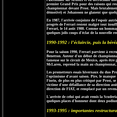
premier Grand Prix pour des raisons qui rest
championnat devant Prost. Mais brutalement, 
démotivé) et Johansson ne glanent que quelq
En 1987, l'arrivée conjointe de l'espoir aut
progrès de Ferrari restent malgré tout insu
Ferrari, le 14 août 1988. Comme un hommage,
quelques jolis coups d'éclat de la nouvelle r
1990-1992 : l’éclaircie, puis la béré
Pour la saison 1990, Ferrari parvient à recr
Benetton. Auteur d'un début de championnat m
fameuse sur le circuit de Mexico, après être p
McLaren, reprend la main au championnat, e
Les prometteurs essais hivernaux du duo Pro
l'optimisme d'avant saison. Pire, le manque d
Fiorio, de plus en plus critiqué par Prost, se
victime d'une défaillance de sa direction as
direction de FIAT, et remplacé par un reven
L'arrivée de celui qui avait remis la Scuderia
quelques places d'honneur dont deux podiums
1993-1995 : importantes restructura