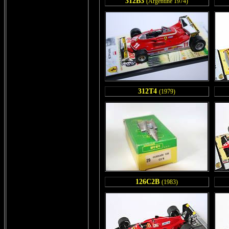
312B3
(Argentine 1974)
312T4
(1979)
126C2B
(1983)