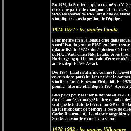
En 1970, la Scuderia, qui a troqué son V12 p
deuxième partie de championnat. Au classemen
victoires éparses de Ickx (ainsi que de Mario 
s'impliquer dans la gestion de l'équipe.
1974-1977 : les années Lauda
Pour mettre fin à la longue crise dans laquel
sportif issu du groupe FIAT, en l'occurrence
(placardisé fin 1972 suite à plusieurs échecs
public, l'Autrichien Niki Lauda. Si les tifos
Nurburgring qui lui ont valu d'être repéré pa
années depuis l'ère Ascari.
Dès 1974, Lauda s'affirme comme le nouvel ho
erreurs de sa part) lui font perdre le contac
s'incliner face à Emerson Fittipaldi. En 197
premier titre mondial depuis 1964. Après à pe
Bien parti pour réaliser le doublé en 1976, 
fin de l'année, et malgré le titre mondial de
vrai que le forfait de Ferrari au GP de Hol
En lui proposant de prendre le poste de direc
Carlos Reutemann), Lauda se charge bien vite 
Scuderia avant le terme de la saison.
1978-1982 : les années Villeneuve