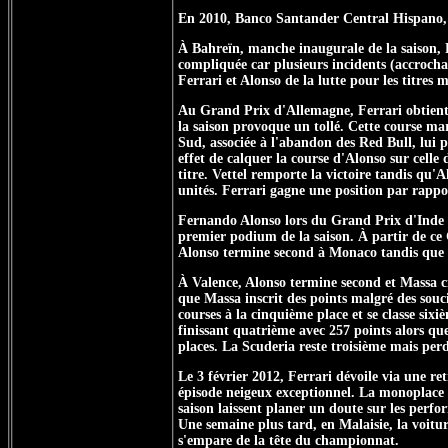
En 2010, Banco Santander Central Hispano, n
À Bahreïn, manche inaugurale de la saison, F
compliquée car plusieurs incidents (accrochag
Ferrari et Alonso de la lutte pour les titre
Au Grand Prix d'Allemagne, Ferrari obtient 
la saison provoque un tollé. Cette course ma
Sud, associée à l'abandon des Red Bull, lui 
effet de calquer la course d'Alonso sur cell
titre. Vettel remporte la victoire tandis qu
unités. Ferrari gagne une position par rappo
Fernando Alonso lors du Grand Prix d'Inde 2
premier podium de la saison. À partir de ce 
Alonso termine second à Monaco tandis que M
À Valence, Alonso termine second et Massa ci
que Massa inscrit des points malgré des souci
courses à la cinquième place et se classe s
finissant quatrième avec 257 points alors qu
places. La Scuderia reste troisième mais perd
Le 3 février 2012, Ferrari dévoile via une re
épisode neigeux exceptionnel. La monoplace 
saison laissent planer un doute sur les perf
Une semaine plus tard, en Malaisie, la voitur
s'empare de la tête du championnat.