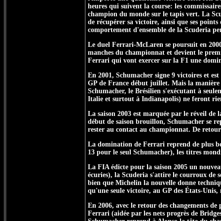
heures qui suivent la course: les commissaire
champion du monde sur le tapis vert. La Scud
de récupérer sa victoire, ainsi que ses poin
comportement d'ensemble de la Scuderia perm
Le duel Ferrari-McLaren se poursuit en 2000
manches du championnat et devient le premie
Ferrari qui vont exercer sur la F1 une domi
En 2001, Schumacher signe 9 victoires et est 
GP de France début juillet. Mais la manière 
Schumacher, le Brésilien s'exécutant à seule
Italie et surtout à Indianapolis) ne feront r
La saison 2003 est marquée par le réveil de 
début de saison brouillon, Schumacher se r
rester au contact au championnat. De retour
La domination de Ferrari reprend de plus bel
13 pour le seul Schumacher), les titres mond
La FIA édicte pour la saison 2005 un nouveau
écuries), la Scuderia s'attire le courroux de
bien que Michelin la nouvelle donne techniq
qu'une seule victoire, au GP des États-Unis, 
En 2006, avec le retour des changements de p
Ferrari (aidée par les nets progrès de Bridge