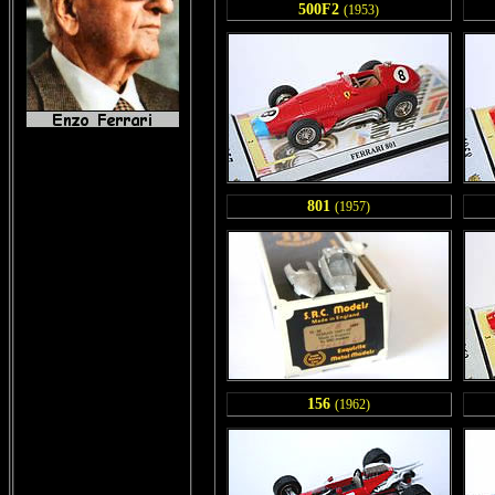
500F2
(1953)
801
(1957)
156
(1962)