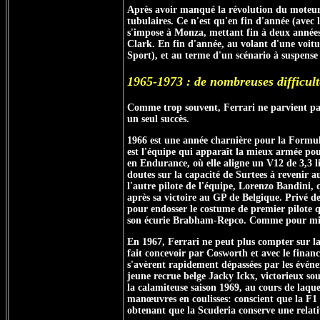
Après avoir manqué la révolution du moteur 
tubulaires. Ce n'est qu'en fin d'année (avec
s'impose à Monza, mettant fin à deux années 
Clark. En fin d'année, au volant d'une voitu
Sport), et au terme d'un scénario à suspense
1965-1973 : de nombreuses difficult
Comme trop souvent, Ferrari ne parvient pas
un seul succès.
1966 est une année charnière pour la Formul
est l'équipe qui apparaît la mieux armée pou
en Endurance, où elle aligne un V12 de 3,3 lit
doutes sur la capacité de Surtees à revenir 
l'autre pilote de l'équipe, Lorenzo Bandini,
après sa victoire au GP de Belgique. Privé de
pour endosser le costume de premier pilote qu
son écurie Brabham-Repco. Comme pour mieux 
En 1967, Ferrari ne peut plus compter sur la
fait concevoir par Cosworth et avec le finan
s'avèrent rapidement dépassées par les évén
jeune recrue belge Jacky Ickx, victorieux so
la calamiteuse saison 1969, au cours de laqu
manœuvres en coulisses: conscient que la F1 
obtenant que la Scuderia conserve une relat