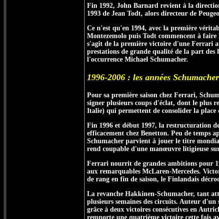
Fin 1992, John Barnard revient à la directio
1993 de Jean Todt, alors directeur de Peugeot
Ce n'est qu'en 1994, avec la première vérita
Montezemolo puis Todt commencent à faire le
s'agit de la première victoire d'une Ferrari
prestations de grande qualité de la part des
l'occurrence Michael Schumacher.
1996-2006 : les années Schumacher
Pour sa première saison chez Ferrari, Schuma
signer plusieurs coups d'éclat, dont le plus r
Italie) qui permettent de consolider la place
Fin 1996 et début 1997, la restructuration 
efficacement chez Benetton. Peu de temps ap
Schumacher parvient à jouer le titre mondial
rend coupable d'une manœuvre litigieuse sur 
Ferrari nourrit de grandes ambitions pour 1
aux remarquables McLaren-Mercedes. Victori
de rang en fin de saison, le Finlandais décroc
La revanche Hakkinen-Schumacher, tant atten
plusieurs semaines des circuits. Auteur d'un 
grâce à deux victoires consécutives en Autric
remporte une quatrième victoire cette fois a