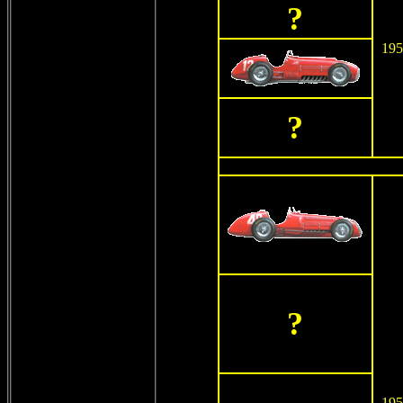
?
195
?
?
195