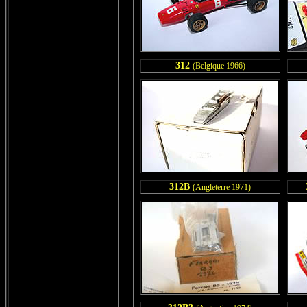
312
(Belgique 1966)
312B
(Angleterre 1971)