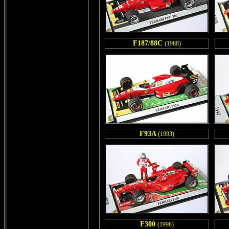
F187/88C
(1988)
F93A
(1993)
F300
(1998)