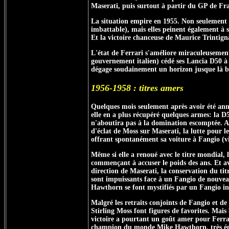
Maserati, puis surtout à partir du GP de Fr
La situation empire en 1955. Non seulement l
imbattable), mais elles peinent également à s
Et la victoire chanceuse de Maurice Trintig
L'état de Ferrari s'améliore miraculeusement
gouvernement italien) cédé ses Lancia D50 à
dégage soudainement un horizon jusque là b
1956-1958 : titres amers
Quelques mois seulement après avoir été ann
elle en a plus récupéré quelques armes: la 
n'aboutira pas à la domination escomptée. A
d'éclat de Moss sur Maserati, la lutte pour l
offrant spontanément sa voiture à Fangio (
Même si elle a renoué avec le titre mondial,
commençant à accuser le poids des ans. Et av
direction de Maserati, la conservation du titr
sont impuissants face à un Fangio de nouvea
Hawthorn se font mystifiés par un Fangio in
Malgré les retraits conjoints de Fangio et d
Stirling Moss font figures de favorites. Mai
victoire a pourtant un goût amer pour Ferrar
champion du monde Mike Hawthorn, très épro