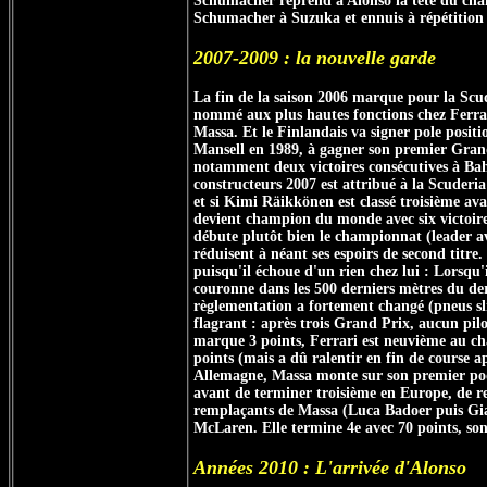
Schumacher reprend à Alonso la tête du champ
Schumacher à Suzuka et ennuis à répétition a
2007-2009 : la nouvelle garde
La fin de la saison 2006 marque pour la Scude
nommé aux plus hautes fonctions chez Ferrar
Massa. Et le Finlandais va signer pole positi
Mansell en 1989, à gagner son premier Grand
notamment deux victoires consécutives à Bahr
constructeurs 2007 est attribué à la Scuderia
et si Kimi Räikkönen est classé troisième ava
devient champion du monde avec six victoire
débute plutôt bien le championnat (leader av
réduisent à néant ses espoirs de second titre
puisqu'il échoue d'un rien chez lui : Lorsqu
couronne dans les 500 derniers mètres du der
règlementation a fortement changé (pneus sli
flagrant : après trois Grand Prix, aucun pil
marque 3 points, Ferrari est neuvième au ch
points (mais a dû ralentir en fin de course
Allemagne, Massa monte sur son premier podi
avant de terminer troisième en Europe, de re
remplaçants de Massa (Luca Badoer puis Gia
McLaren. Elle termine 4e avec 70 points, so
Années 2010 : L'arrivée d'Alonso