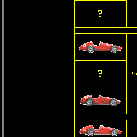
?
?
195