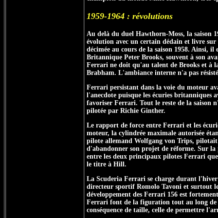
1959-1964 : révolutions
Au delà du duel Hawthorn-Moss, la saison 19
évolution avec un certain dédain et livre sur 
décimée au cours de la saison 1958. Ainsi, il
Britannique Peter Brooks, souvent à son avan
Ferrari ne doit qu'au talent de Brooks et à 
Brabham. L'ambiance interne n'a pas résisté
Ferrari persistant dans la voie du moteur ava
l'anecdote puisque les écuries britanniques a
favoriser Ferrari. Tout le reste de la saison
pilotée par Richie Ginther.
Le rapport de force entre Ferrari et les éc
moteur, la cylindrée maximale autorisée étant
pilote allemand Wolfgang von Trips, pilotait
d'abandonner son projet de réforme. Sur la p
entre les deux principaux pilotes Ferrari qu
le titre à Hill.
La Scuderia Ferrari se charge durant l'hiver
directeur sportif Romolo Tavoni et surtout le
développement des Ferrari 156 est fortement
Ferrari font de la figuration tout au long de
conséquence de taille, celle de permettre l'a