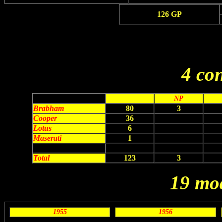
126 GP
4 co
GP
Vi
NP
Brabham
80
3
Cooper
36
Lotus
6
Maserati
1
Total
123
3
19 mod
1955
1956