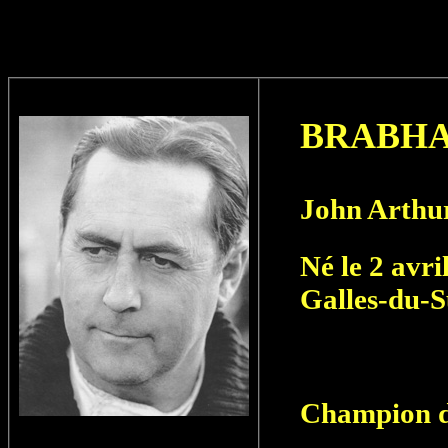
BRABH
John Arthu
Né le 2 avri
Galles-du-S
Champion d