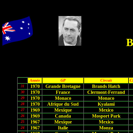
Année
GP
Circuit
C
1970
Grande Bretagne
Brands Hatch
31
1970
France
Clermont-Ferrand
30
1970
Monaco
Monaco
29
1970
Afrique du Sud
Kyalami
28
1969
Mexique
Mexico
27
1969
Canada
Mosport Park
26
1967
Mexique
Mexico
25
1967
Italie
Monza
24