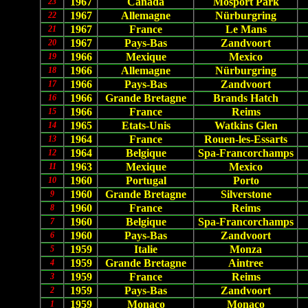
1967
Canada
Mosport Park
23
1967
Allemagne
Nürburgring
22
1967
France
Le Mans
21
1967
Pays-Bas
Zandvoort
20
1966
Mexique
Mexico
19
1966
Allemagne
Nürburgring
18
1966
Pays-Bas
Zandvoort
17
1966
Grande Bretagne
Brands Hatch
16
1966
France
Reims
15
1965
Etats-Unis
Watkins Glen
14
1964
France
Rouen-les-Essarts
13
1964
Belgique
Spa-Francorchamps
12
1963
Mexique
Mexico
11
1960
Portugal
Porto
10
1960
Grande Bretagne
Silverstone
9
1960
France
Reims
8
1960
Belgique
Spa-Francorchamps
7
1960
Pays-Bas
Zandvoort
6
1959
Italie
Monza
5
1959
Grande Bretagne
Aintree
4
1959
France
Reims
3
1959
Pays-Bas
Zandvoort
2
1959
Monaco
Monaco
1