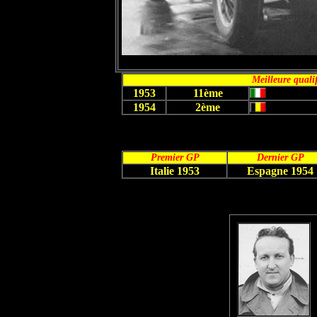
Meilleure quali
1953
11ème
1954
2ème
Premier GP
Dernier GP
Italie 1953
Espagne 1954