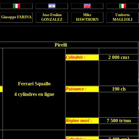
Jose-Froilan
Mike
Umberto
Giuseppe FARINA
GONZALEZ
HAWTHORN
MAGLIOLI
Pirelli
2 000 cm
Cylindrée :
3
Ferrari Squallo
190 ch
Puissance :
4 cylindres en ligne
7 500 tr/mn
Régime maxi :