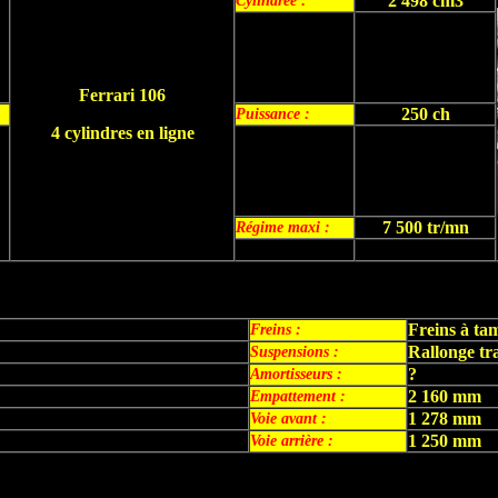
2 498 cm3
Cylindrée :
Ferrari 106
250 ch
Puissance :
4 cylindres en ligne
7 500 tr/mn
Régime maxi :
Freins à t
Freins
:
Rallonge tr
Suspensions
:
?
Amortisseurs :
2 160 mm
Empattement :
1 278 mm
Voie avant :
1 250 mm
Voie arrière :