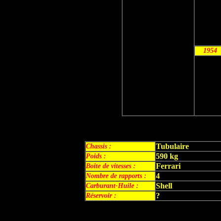
1954
Tubulaire
Chassis
:
590 kg
Poids
:
Ferrari
Boite de vitesses :
4
Nombre de rapports :
Shell
Carburant-Huile :
?
Réservoir :