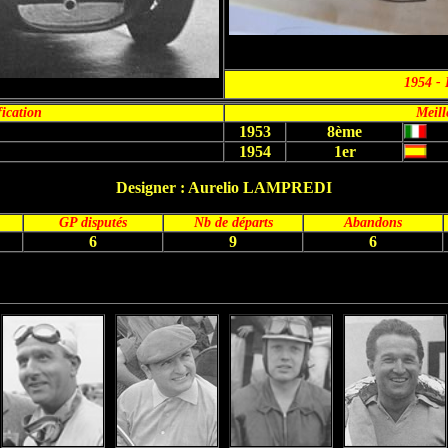
1954 - 
fication
Meill
1953
8ème
1954
1er
Designer : Aurelio LAMPREDI
GP disputés
Nb de départs
Abandons
6
9
6