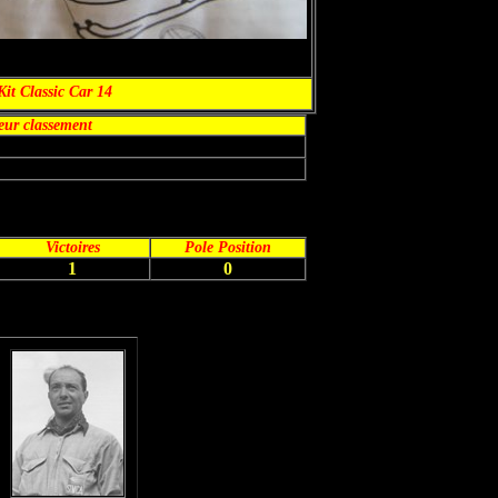
Kit Classic Car 14
eur classement
Victoires
Pole Position
1
0