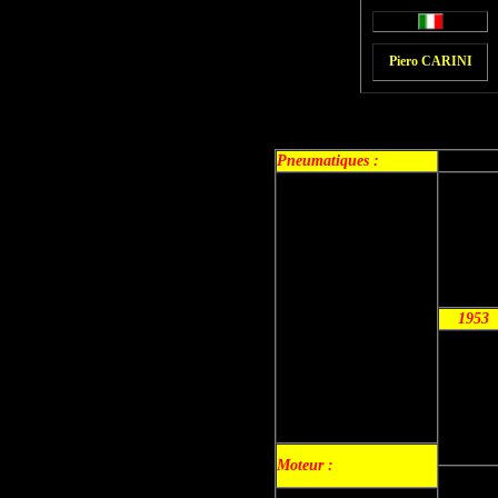
Piero CARINI
Pneumatiques
:
1953
Moteur :