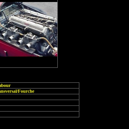
ambour
ansversal/Fourche