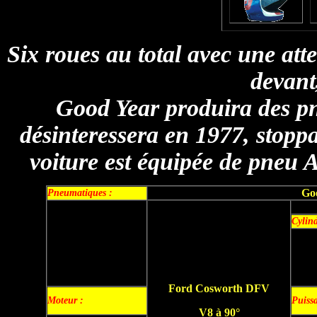
Six roues au total avec une att
devant,
Good Year produira des pn
désinteressera en 1977, stopp
voiture est équipée de pneu A
Go
Pneumatiques
:
Cylind
Ford Cosworth DFV
Moteur
:
Puiss
V8 à 90°