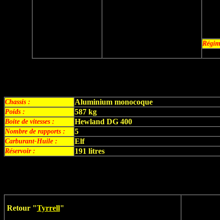
Régim
Aluminium monocoque
Chassis
:
587 kg
Poids
:
Hewland DG 400
Boite de vitesses :
5
Nombre de rapports :
Elf
Carburant-Huile :
191 litres
Réservoir :
Retour "
Tyrrell
"