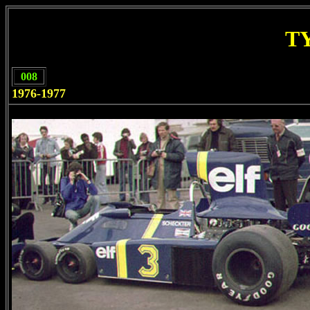
T
008
1976-1977