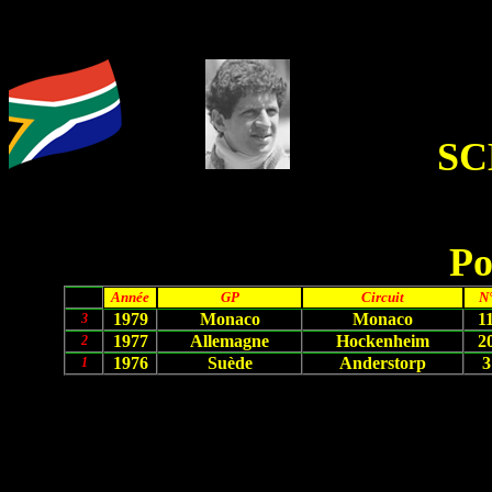
SC
Po
Année
GP
Circuit
N
1979
Monaco
Monaco
1
3
1977
Allemagne
Hockenheim
2
2
1976
Suède
Anderstorp
3
1